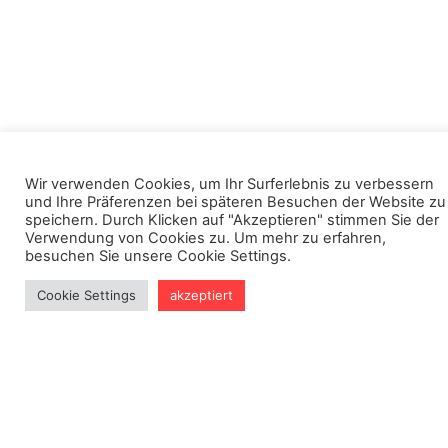
WAXING STUDIO IN
Wir verwenden Cookies, um Ihr Surferlebnis zu verbessern
FLENSBURG
und Ihre Präferenzen bei späteren Besuchen der Website zu
speichern. Durch Klicken auf "Akzeptieren" stimmen Sie der
Verwendung von Cookies zu. Um mehr zu erfahren,
besuchen Sie unsere Cookie Settings.
Cookie Settings
akzeptiert
WILLKOMMEN BEI CLAUDIA
REGINA WAXING SPA